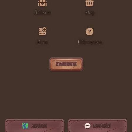
Aktionen
Shop
Kasse
Hilfezentrum
STARTSEITE
DEUTSCH
LIVE CHAT