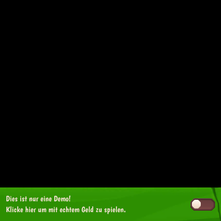
Dies ist nur eine Demo!
Klicke hier
um mit echtem Geld zu spielen.