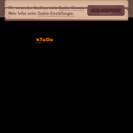
Wir verwenden Cookies, siehe
Cookie-Hinweis
ALLES AKZEPTIEREN
Mehr Infos unter
Cookie-Einstellungen.