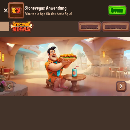
Stonevegas Anwendung
ÖFFNEN
Erhalte die App für das beste Spiel
EINLOGGEN
REGISTRIEREN