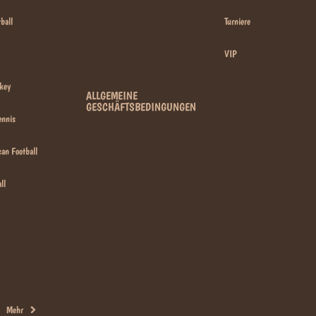
ball
Turniere
VIP
key
ALLGEMEINE
GESCHÄFTSBEDINGUNGEN
ennis
an Football
ll
Mehr