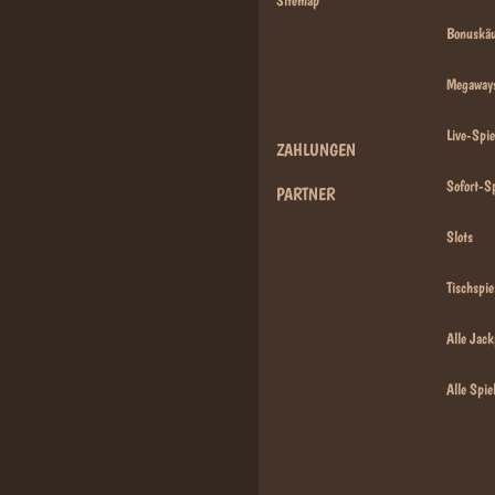
Sitemap
Bonuskäu
Megaway
Live-Spie
ZAHLUNGEN
Sofort-Sp
PARTNER
Slots
Tischspie
Alle Jack
Alle Spie