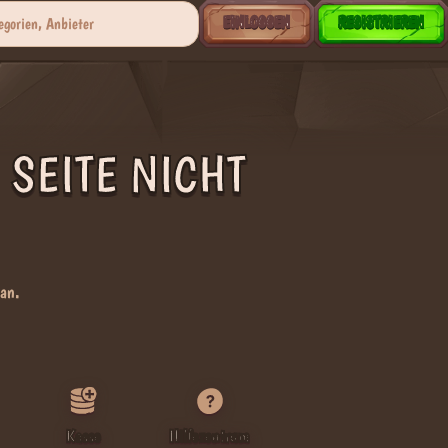
EINLOGGEN
REGISTRIEREN
egorien, Anbieter
 SEITE NICHT
 an.
Kasse
Hilfezentrum