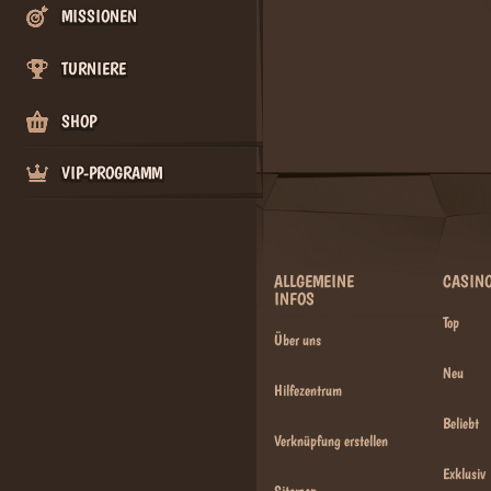
MISSIONEN
TURNIERE
SHOP
VIP-PROGRAMM
ALLGEMEINE
CASIN
INFOS
Top
Über uns
Neu
Hilfezentrum
Beliebt
Verknüpfung erstellen
Exklusiv