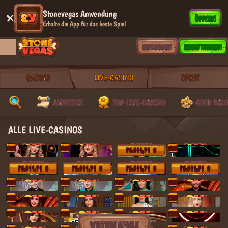
Stonevegas Anwendung
ÖFFNEN
Erhalte die App für das beste Spiel
EINLOGGEN
REGISTRIEREN
CASINO
LIVE-CASINO
SPORT
ANBIETER
TOP-LIVE-CASINO
GOLD SAL
ALLE LIVE-CASINOS
NEU
NEU
NEU
76.511,71 €
76.511,71 €
76.511,71 €
76.511,71 €
76.511,71 €
NEU
NEU
NEU
NEU
NEU
NEU
NEU
NEU
NEU
NEU
NEU
NEU
WEITERE SPIELE