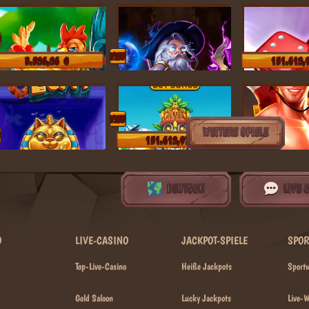
U
NEU
3.526,26 €
151.612,
NEU
WEITERE SPIELE
U
NEU
151.612,97 €
DEUTSCH
LIVE 
O
LIVE-CASINO
JACKPOT-SPIELE
SPOR
Top-Live-Casino
Heiße Jackpots
Sportw
Gold Saloon
Lucky Jackpots
Live-W