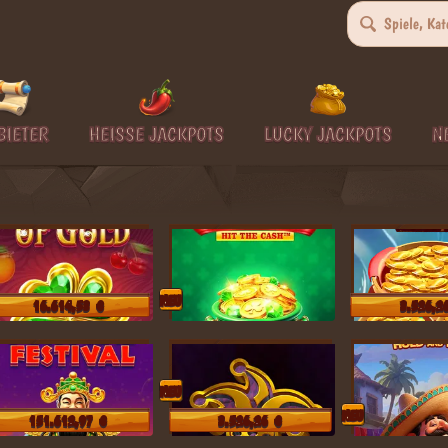
Spiele, Kat
BIETER
HEISSE JACKPOTS
LUCKY JACKPOTS
N
NEU
16.614,53 €
3.526,2
NEU
NEU
151.612,97 €
3.526,26 €