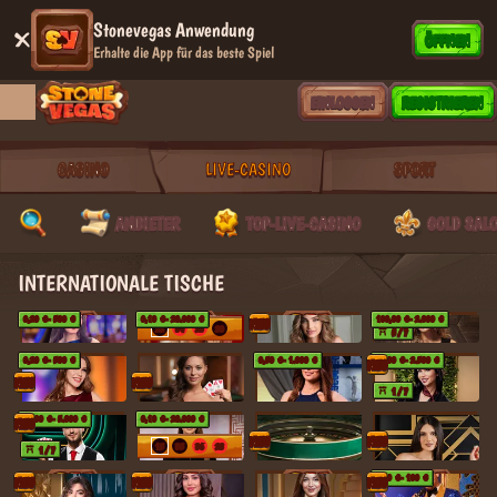
Stonevegas Anwendung
ÖFFNEN
Erhalte die App für das beste Spiel
EINLOGGEN
REGISTRIEREN
CASINO
LIVE-CASINO
SPORT
ANBIETER
TOP-LIVE-CASINO
GOLD SAL
INTERNATIONALE TISCHE
0,20 €
- 500 €
0,10 €
- 20.000 €
100,00 €
- 2.000 €
NEU
22
34
23
20
5 / 7
12
1
29
1
0,20 €
- 500 €
0,50 €
- 1.000 €
50,00 €
- 2.500 €
NEU
17
4
13
7
NEU
NEU
1 / 7
5
25
29
20
50,00 €
- 5.000 €
0,10 €
- 20.000 €
NEU
36
0
18
25
NEU
NEU
15
35
36
23
1 / 7
5
35
29
23
0,10 €
- 100 €
NEU
NEU
NEU
20
11
23
3