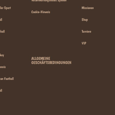
Verantwortungsvolles Spielen
ller Sport
Missionen
Cookie-Hinweis
ll
Shop
ball
Turniere
VIP
key
ALLGEMEINE
GESCHÄFTSBEDINGUNGEN
ennis
an Football
ll