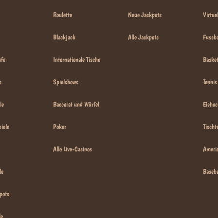
Roulette
Neue Jackpots
Virtue
Blackjack
Alle Jackpots
Fussba
fe
Internationale Tische
Basket
s
Spielshows
Tennis
le
Baccarat und Würfel
Eishoc
iele
Poker
Tischt
Alle Live-Casinos
Americ
le
Baseba
pots
le