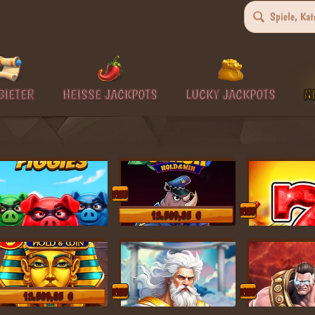
Spiele, Kat
BIETER
HEISSE JACKPOTS
LUCKY JACKPOTS
N
NEU
U
NEU
12.509,85 €
NEU
NEU
12.509,85 €